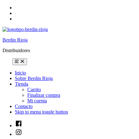
Skip
to
Skip
main
to
Skip
navigation
main
to
content
footer
Berdin Rioja
Distribuidores
Menu
Inicio
Sobre Berdin Rioja
Tienda
Carrito
Finalizar compra
Mi cuenta
Contacto
Skip to menu toggle button
Facebook
Instagram